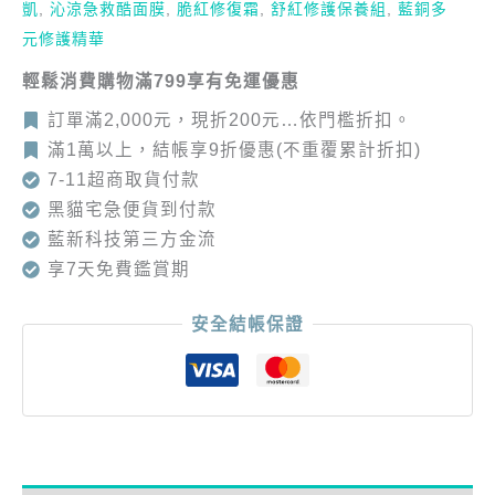
凱
,
沁涼急救酷面膜
,
脆紅修復霜
,
舒紅修護保養組
,
藍銅多
元修護精華
輕鬆消費購物滿799享有免運優惠
訂單滿2,000元，現折200元…依門檻折扣。
滿1萬以上，結帳享9折優惠(不重覆累計折扣)
7-11超商取貨付款
黑貓宅急便貨到付款
藍新科技第三方金流
享7天免費鑑賞期
安全結帳保證