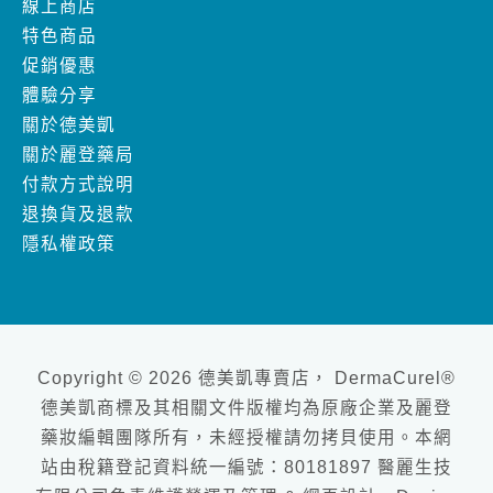
體驗分享
關於德美凱
關於麗登藥局
付款方式說明
退換貨及退款
隱私權政策
Copyright © 2026 德美凱專賣店， DermaCurel®
德美凱商標及其相關文件版權均為原廠企業及麗登
藥妝編輯團隊所有，未經授權請勿拷貝使用。本網
站由稅籍登記資料統一編號：80181897 醫麗生技
有限公司負責維護營運及管理 & 網頁設計、Design
by
goodface數位行銷工作室