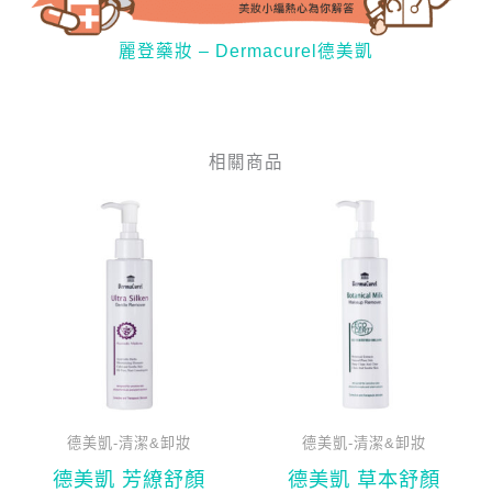
麗登藥妝 – Dermacurel德美凱
相關商品
原
目
原
目
始
前
始
前
價
價
價
價
格：
格：
格：
格：
NT$970。
NT$830。
NT$970。
NT$
德美凱-清潔&卸妝
德美凱-清潔&卸妝
德美凱 芳繚舒顏
德美凱 草本舒顏