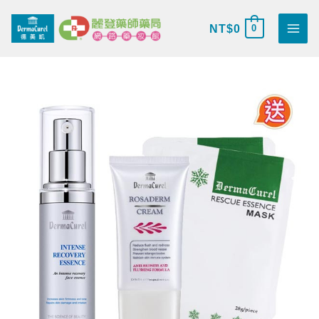
跳
搜
至
NT$
0
0
尋
主
關
要
鍵
德
內
原
目
字
美
容
始
前
:
凱
10
價
價
年
經
格：
格：
典
組
NT$3,555。
NT$2,400。
合
數
量