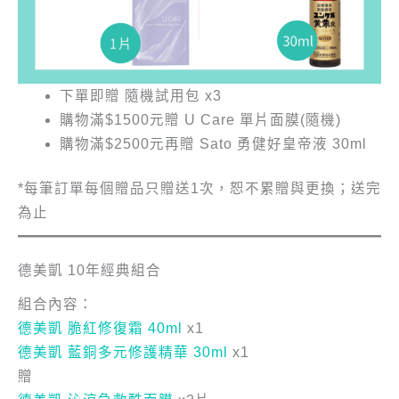
下單即贈 隨機試用包 x3
購物滿$1500元贈 U Care 單片面膜(隨機)
購物滿$2500元再贈 Sato 勇健好皇帝液 30ml
*每筆訂單每個贈品只贈送1次，恕不累贈與更換；送完
為止
德美凱 10年經典組合
組合內容：
德美凱 脆紅修復霜 40ml
x1
德美凱 藍銅多元修護精華 30ml
x1
贈