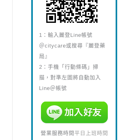
1：輸入麗登Line帳號
＠citycare或搜尋『麗登藥
局』
2：手機「行動條碼」掃
描，對準左圖將自動加入
Line＠帳號
營業服務時間
平日上班時間