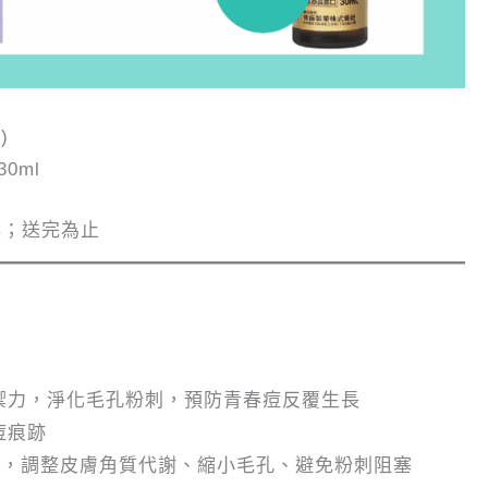
)
0ml
換；送完為止
禦力，淨化毛孔粉刺，預防青春痘反覆生長
痘痕跡
鵑花酸，調整皮膚角質代謝、縮小毛孔、避免粉刺阻塞