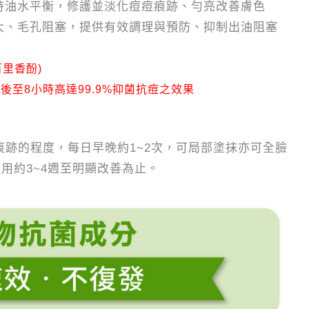
持油水平衡，修護並淡化痘痘痕跡、勻亮改善膚色
大、毛孔阻塞，提供有效調理與預防、抑制出油阻塞
里香酚)
後至8小時高達99.9%抑菌抗痘之效果
痕跡的程度，每日早晚約1~2次，可局部塗抹亦可全臉
用約3~4週至明顯改善為止。