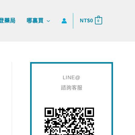
搜
尋
登藥局
哪裏買
NT$
0
0
關
鍵
字
:
LINE@
諮詢客服