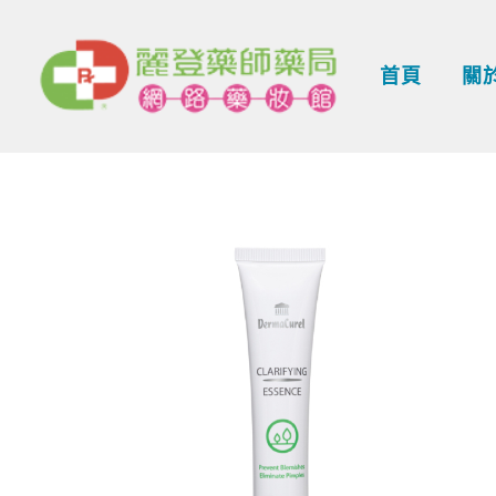
跳
至
首頁
關
主
要
內
容