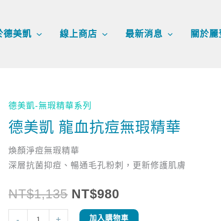
於德美凱
線上商店
最新消息
關於麗
德美凱-無瑕精華系列
德
原
目
美
德美凱 龍血抗痘無瑕精華
始
前
凱
煥顏淨痘無瑕精華
龍
價
價
深層抗菌抑痘、暢通毛孔粉刺，更新修護肌膚
血
抗
格：
格：
NT$
1,135
NT$
980
痘
無
NT$1,135。
NT$980。
加入購物車
-
+