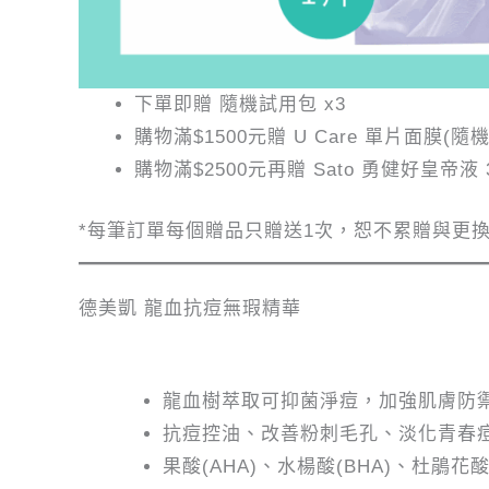
下單即贈 隨機試用包 x3
購物滿$1500元贈 U Care 單片面膜(隨機
購物滿$2500元再贈 Sato 勇健好皇帝液 3
*每筆訂單每個贈品只贈送1次，恕不累贈與更
德美凱 龍血抗痘無瑕精華
龍血樹萃取可抑菌淨痘，加強肌膚防
抗痘控油、改善粉刺毛孔、淡化青春
果酸(AHA)、水楊酸(BHA)、杜