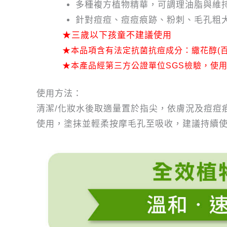
多種複方植物精華，可調理油脂與維
針對痘痘、痘痘痕跡、粉刺、毛孔粗
★三歲以下孩童不建議使用
★本品項含有法定抗菌抗痘成分：繖花醇(百
★本產品經第三方公證單位SGS檢驗，使用
使用方法：
清潔/化妝水後取適量置於指尖，依膚況及痘痘
使用，塗抹並輕柔按摩毛孔至吸收，建議持續使