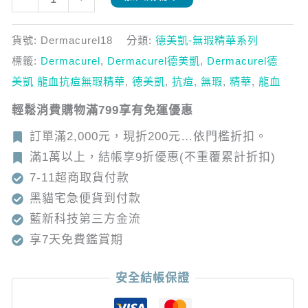
瑕
精
貨號:
Dermacurel18
分類:
德美凱-無瑕精華系列
華
標籤:
Dermacurel
,
Dermacurel德美凱
,
Dermacurel德
數
美凱 龍血抗痘無瑕精華
,
德美凱
,
抗痘
,
無瑕
,
精華
,
龍血
量
輕鬆消費購物滿799享有免運優惠
訂單滿2,000元，現折200元…依門檻折扣。
滿1萬以上，結帳享9折優惠(不重覆累計折扣)
7-11超商取貨付款
黑貓宅急便貨到付款
藍新科技第三方金流
享7天免費鑑賞期
安全結帳保證