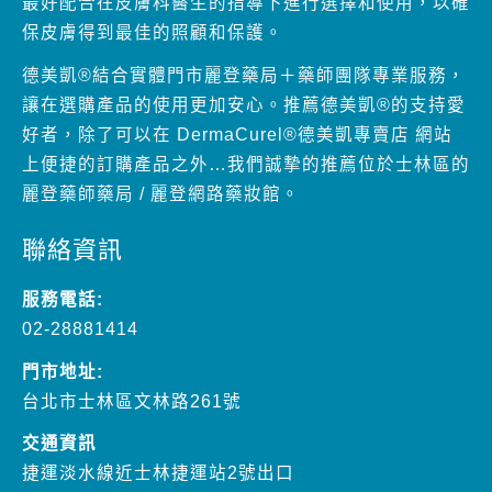
最好配合在皮膚科醫生的指導下進行選擇和使用，以確
保皮膚得到最佳的照顧和保護。
德美凱®結合實體門市麗登藥局＋藥師團隊專業服務，
讓在選購產品的使用更加安心。推薦德美凱®的支持愛
好者，除了可以在 DermaCurel®德美凱專賣店 網站
上便捷的訂購產品之外…我們誠摯的推薦位於士林區的
麗登藥師藥局 / 麗登網路藥妝館。
聯絡資訊
服務電話:
02-28881414
門市地址:
台北市士林區文林路261號
交通資訊
捷運淡水線近士林捷運站2號出口