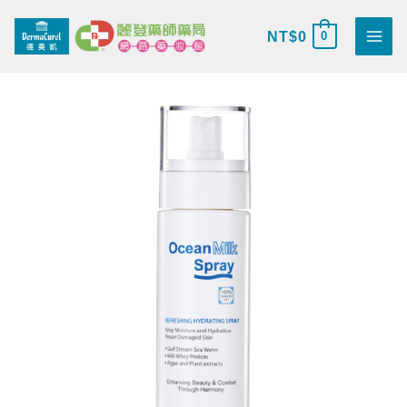
跳
搜
至
NT$
0
0
尋
主
關
要
鍵
德
內
原
目
字
美
容
始
前
:
凱
海
價
價
洋
牛
格：
格：
奶
蛋
NT$840。
NT$720。
白
噴
霧
數
量