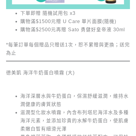
下單即贈 隨機試用包 x3
購物滿$1500元贈 U Care 單片面膜(隨機)
購物滿$2500元再贈 Sato 勇健好皇帝液 30ml
*每筆訂單每個贈品只贈送1次，恕不累贈與更換；送完
為止
德美凱 海洋牛奶蛋白噴霧 (大)
海洋深層水與牛奶蛋白，保濕舒緩滋潤，維持水
潤健康的膚質狀態
滋潤型化妝水噴霧，內含布列塔尼海洋水及多種
海洋元素，並添加珍貴的水解牛奶蛋白，使肌膚
柔嫩白皙有細滑光澤