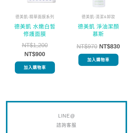
德美凱-精華面膜系列
德美凱-清潔&卸妝
德美凱 水嫩白皙
德美凱 淨油潔顏
修護面膜
慕斯
NT$
1,200
NT$
970
NT$
830
NT$
900
加入購物車
加入購物車
LINE@
諮詢客服