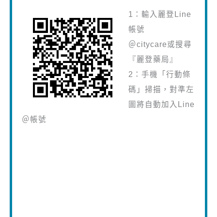
1：輸入麗登Line
帳號
＠citycare或搜尋
『麗登藥局』
2：手機「行動條
碼」掃描，對準左
圖將自動加入Line
＠帳號