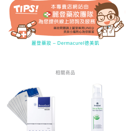
麗登藥妝 – Dermacurel德美凱
相關商品
目
原
原
目
前
始
始
前
價
價
價
價
格：
格：
格：
格：
NT$900。
NT$1,200。
NT$970。
NT$