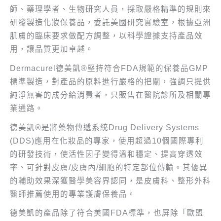
師、藥理學者、生物研究人員，採取嚴格精準的規則來
研發製造化妝保養品，委託美國研究實驗室，根據亞洲
肌膚的臨床要求做配方調整，以科學證據支持產品效
用，讓品質更加卓越。
Dermacurel德美凱®堅持符合FDA規範的保養品GMP
標準製造，對產品的原料進行嚴格的把關，強調只提供
純淨無害的成分給消費者，只販售在醫院診所及相關專
業通路。
德美凱®是將藥物傳遞系統Drug Delivery Systems
(DDS)應用在化妝品的專家，使用超過10個國際專利
的研發技術，使活性因子變得溫和穩定、提高穿透效
率、可針對皮膚/皮膚內/細胞的特定部位傳輸。其優異
的輔助效果深獲醫學美容界認同，是皮膚科、整形外科
醫師推薦使用的專業護膚保養品。
德美凱的產品除了符合美國FDA標準，也屏除「歐盟