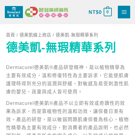
跳
搜
至
NT$
0
0
尋
主
關
要
鍵
首頁
/
德美凱線上商店
/ 德美凱-無瑕精華系列
內
字
德美凱-無瑕精華系列
容
:
Dermacurel德美凱®產品研發精神，是以植物精華為
主要有效成分，溫和修復特性為主要訴求，它能使肌膚
護理時得到充分的滋潤與舒緩，對敏感及易受刺激性肌
膚的嬰兒、孩童與成人皆可使用。
Dermacurel德美凱®產品不以立即有效或奇蹟性的效
果為訴求，而是靠植物性的溫和功效，讓保養日漸有
效。產品的研發，是以敏弱問題肌膚保養為核心，植物
性精華為主要有效成分，對消費者的產品說明，也必然