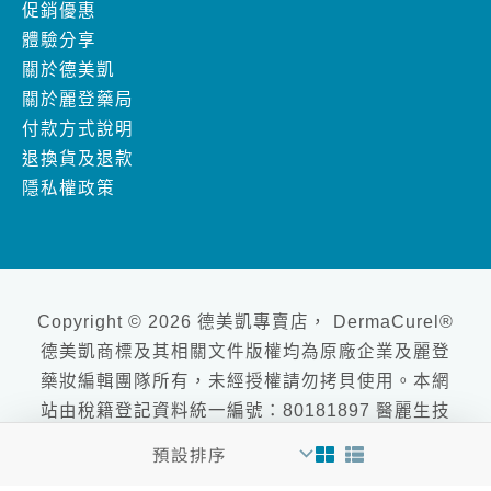
促銷優惠
體驗分享
關於德美凱
關於麗登藥局
付款方式說明
退換貨及退款
隱私權政策
Copyright © 2026 德美凱專賣店， DermaCurel®
德美凱商標及其相關文件版權均為原廠企業及麗登
藥妝編輯團隊所有，未經授權請勿拷貝使用。本網
站由稅籍登記資料統一編號：80181897 醫麗生技
有限公司負責維護營運及管理 & 網頁設計、Design
by
goodface數位行銷工作室