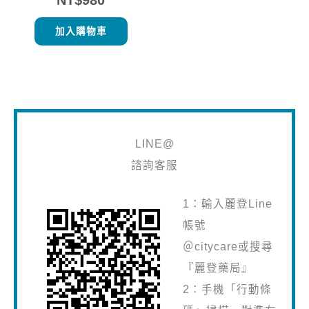
加入購物車
LINE@
諮詢客服
1：輸入麗登Line
帳號
＠citycare或搜尋
『麗登藥局』
2：手機「行動條