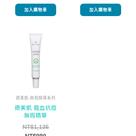
加入購物車
加入購物車
目
原
前
始
價
價
格：
格：
NT$980。
NT$1,135。
德美凱-無瑕精華系列
德美凱 龍血抗痘
無瑕精華
NT$
1,135
NT$
980