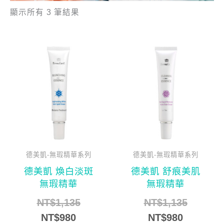
顯示所有 3 筆結果
目
原
目
原
前
始
前
始
價
價
價
價
格：
格：
格：
格：
NT$980。
NT$1,135。
NT$980
NT$1,1
德美凱-無瑕精華系列
德美凱-無瑕精華系列
德美凱 煥白淡斑
德美凱 舒痕美肌
無瑕精華
無瑕精華
NT$
1,135
NT$
1,135
NT$
980
NT$
980