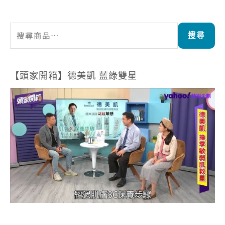
搜尋
【頭家開箱】德美凱 藍綠雙星