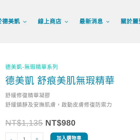
於德美凱
線上商店
最新消息
關於麗
德美凱-無瑕精華系列
德
原
目
美
德美凱 舒痕美肌無瑕精華
始
前
凱
舒緩修復精華凝膠
舒
價
價
舒緩鎮靜及安撫肌膚，啟動皮膚修復防禦力
痕
美
格：
格：
NT$
1,135
NT$
980
肌
無
NT$1,135。
NT$980。
加入購物車
-
+