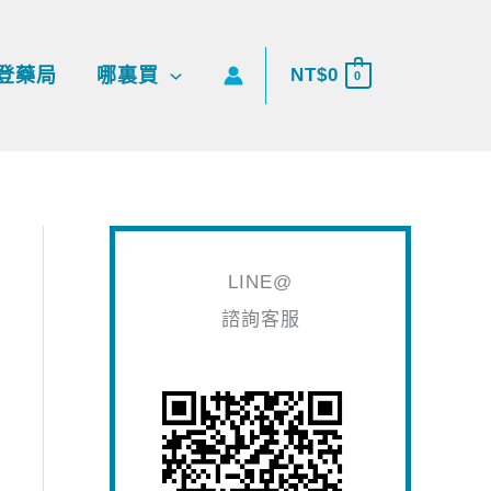
搜
尋
登藥局
哪裏買
NT$
0
0
關
鍵
字
:
LINE@
諮詢客服