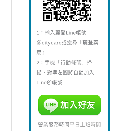
1：輸入麗登Line帳號
＠citycare或搜尋『麗登藥
局』
2：手機「行動條碼」掃
描，對準左圖將自動加入
Line＠帳號
營業服務時間
平日上班時間