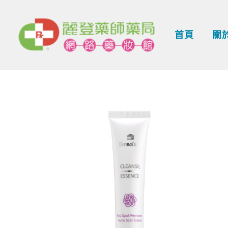
跳
至
首頁
關
主
要
內
容