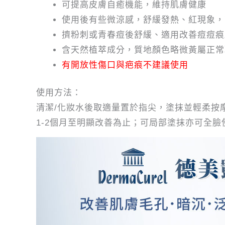
可提高皮膚自癒機能，維持肌膚健康
使用後有些微涼感，舒緩發熱、紅現象，
擠粉刺或青春痘後舒緩、適用改善痘痘痕
含天然植萃成分，質地顏色略微黃屬正常
有開放性傷口與疤痕不建議使用
使用方法：
清潔/化妝水後取適量置於指尖，塗抹並輕柔按
1-2個月至明顯改善為止；可局部塗抹亦可全臉