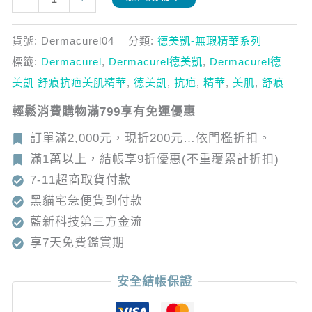
瑕
精
貨號:
Dermacurel04
分類:
德美凱-無瑕精華系列
華
標籤:
Dermacurel
,
Dermacurel德美凱
,
Dermacurel德
數
美凱 舒痕抗疤美肌精華
,
德美凱
,
抗疤
,
精華
,
美肌
,
舒痕
量
輕鬆消費購物滿799享有免運優惠
訂單滿2,000元，現折200元…依門檻折扣。
滿1萬以上，結帳享9折優惠(不重覆累計折扣)
7-11超商取貨付款
黑貓宅急便貨到付款
藍新科技第三方金流
享7天免費鑑賞期
安全結帳保證