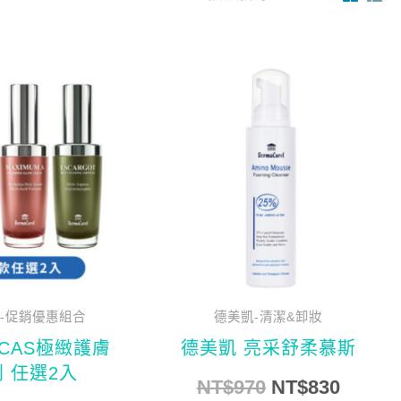
原
目
原
目
此
始
前
始
前
產
價
價
價
價
品
格：
格：
格：
格：
有
NT$5,120。
NT$3,999。
NT$970。
NT$8
多
種
款
式。
可
在
-促銷優惠組合
德美凱-清潔&卸妝
產
CAS極緻護膚
德美凱 亮采舒柔慕斯
品
 任選2入
NT$
970
NT$
830
頁