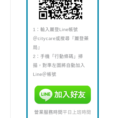
1：輸入麗登Line帳號
＠citycare或搜尋『麗登藥
局』
2：手機「行動條碼」掃
描，對準左圖將自動加入
Line＠帳號
營業服務時間
平日上班時間