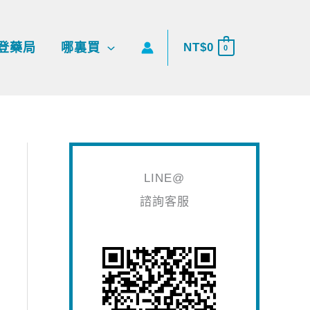
搜
尋
登藥局
哪裏買
NT$
0
0
關
鍵
字
:
LINE@
諮詢客服