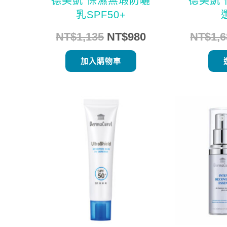
德美凱 保濕無瑕防曬
德美凱 
乳SPF50+
NT$
1,135
NT$
980
NT$
1,
加入購物車
原
目
始
前
價
價
格：
格：
NT$1,135。
NT$980。