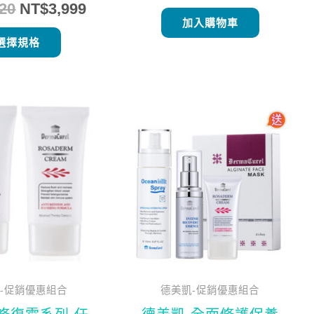
120
NT$
3,999
面
加入購物車
選
選擇規格
擇
選
原
目
原
目
此
項
始
前
始
前
產
價
價
價
價
品
格：
格：
格：
格：
有
NT$1,680。
NT$1,344。
NT$5,190。
NT$
多
種
款
式。
可
在
-促銷優惠組合
德美凱-促銷優惠組合
產