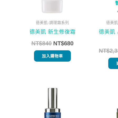
德美凱-調理霜系列
德美凱
德美凱 新生修復霜
德美凱
NT$
840
NT$
680
NT$
2,
加入購物車
原
目
始
前
價
價
格：
格：
NT$2,560。
NT$2,026。