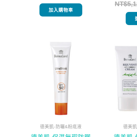
NT$
5,
加入購物車
原
目
始
前
價
價
格：
格：
NT$1,135。
NT$980。
德美凱-防曬&粉底液
德美凱