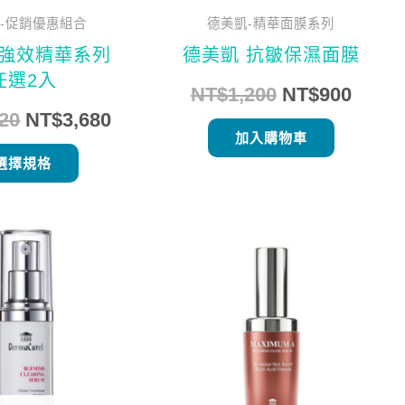
在
-促銷優惠組合
德美凱-精華面膜系列
產
 強效精華系列
德美凱 抗皺保濕面膜
品
任選2入
NT$
1,200
NT$
900
頁
620
NT$
3,680
面
加入購物車
選
選擇規格
擇
選
原
目
原
目
項
始
前
始
前
價
價
價
價
格：
格：
格：
格：
NT$2,310。
NT$1,960。
NT$2,560。
NT$