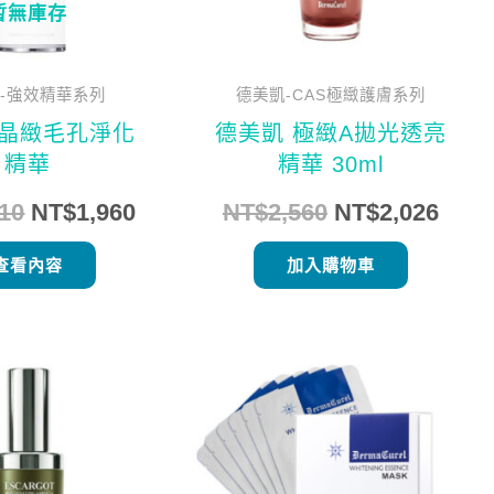
暫無庫存
-強效精華系列
德美凱-CAS極緻護膚系列
 晶緻毛孔淨化
德美凱 極緻A拋光透亮
精華
精華 30ml
310
NT$
1,960
NT$
2,560
NT$
2,026
查看內容
加入購物車
原
目
原
目
始
前
始
前
價
價
價
價
格：
格：
格：
格：
NT$2,560。
NT$2,026。
NT$1,200。
NT$9