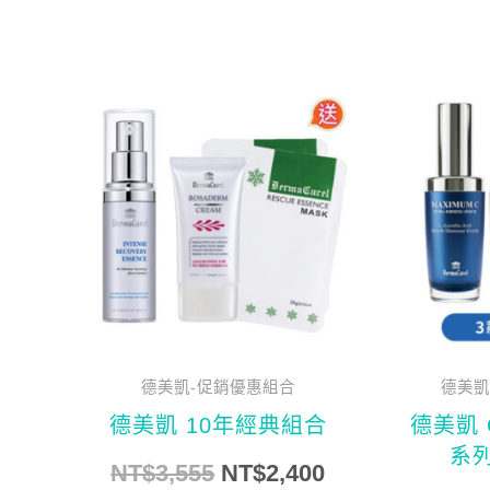
原
目
始
前
價
價
格：
格：
NT$3,555。
NT$2,400。
德美凱-促銷優惠組合
德美凱
德美凱 10年經典組合
德美凱 
系列
NT$
3,555
NT$
2,400