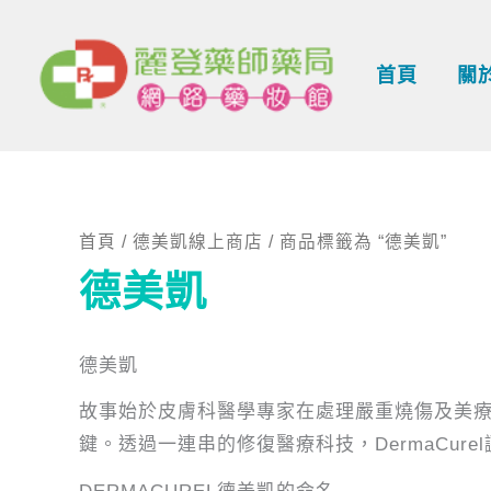
跳
至
首頁
關
主
要
內
容
首頁
/
德美凱線上商店
/ 商品標籤為 “德美凱”
德美凱
德美凱
故事始於皮膚科醫學專家在處理嚴重燒傷及美
鍵。透過一連串的修復醫療科技，DermaCur