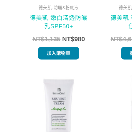
德美凱-防曬&粉底液
德美凱
德美凱 嫩白清透防曬
德美凱
乳SPF50+
NT$
1,135
NT$
980
NT$
4,
加入購物車
原
目
始
前
價
價
格：
格：
NT$840。
NT$680。