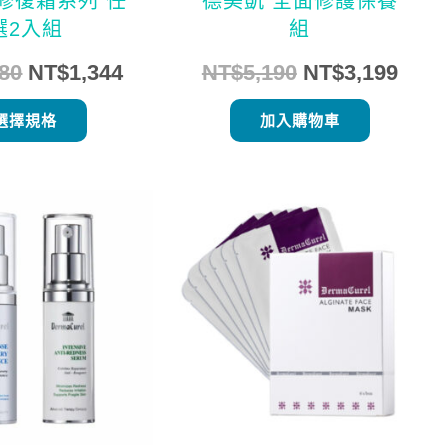
修復霜系列 任
德美凱 全面修護保養
品
選2入組
組
頁
680
NT$
1,344
NT$
5,190
NT$
3,199
面
選
選擇規格
加入購物車
擇
選
原
目
原
目
此
項
始
前
始
前
產
價
價
價
價
品
格：
格：
格：
格：
有
NT$4,620。
NT$3,680。
NT$1,200。
NT$9
多
種
款
式。
可