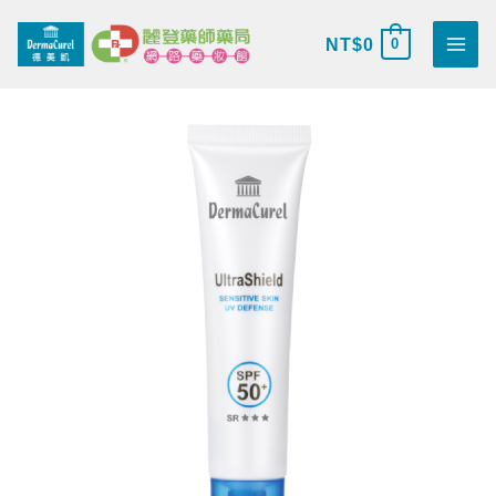
跳
搜
至
NT$
0
0
尋
主
關
要
鍵
德
內
原
目
字
美
容
始
前
:
凱
嫩
價
價
白
清
格：
格：
透
防
NT$1,135。
NT$980。
曬
乳
SPF50+
數
量