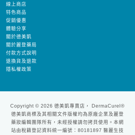
體驗分享
關於德美凱
關於麗登藥局
付款方式說明
退換貨及退款
隱私權政策
Copyright © 2026 德美凱專賣店， DermaCurel®
德美凱商標及其相關文件版權均為原廠企業及麗登
藥妝編輯團隊所有，未經授權請勿拷貝使用。本網
站由稅籍登記資料統一編號：80181897 醫麗生技
有限公司負責維護營運及管理 & 網頁設計、Design
by
goodface數位行銷工作室