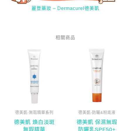
麗登藥妝 – Dermacurel德美凱
相關商品
目
原
目
原
前
始
前
始
價
價
價
價
格：
格：
格：
格：
NT$980。
NT$1,135。
NT$980
NT$1,1
德美凱-無瑕精華系列
德美凱-防曬&粉底液
德美凱 煥白淡斑
德美凱 保濕無瑕
無瑕精華
防曬乳SPF50+