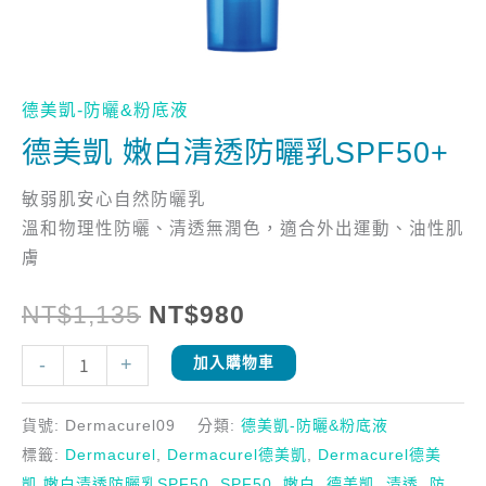
德美凱-防曬&粉底液
德美凱 嫩白清透防曬乳SPF50+
敏弱肌安心自然防曬乳
溫和物理性防曬、清透無潤色，適合外出運動、油性肌
膚
NT$
1,135
NT$
980
-
+
加入購物車
貨號:
Dermacurel09
分類:
德美凱-防曬&粉底液
標籤:
Dermacurel
,
Dermacurel德美凱
,
Dermacurel德美
凱 嫩白清透防曬乳SPF50
,
SPF50
,
嫩白
,
德美凱
,
清透
,
防