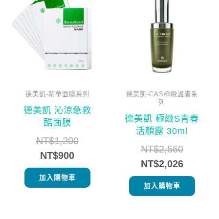
前
始
始
前
價
價
價
價
格：
格：
格：
格：
NT$900。
NT$1,200。
NT$2,5
NT$2,0
德美凱-精華面膜系列
德美凱-CAS極緻護膚系
列
德美凱 沁涼急救
德美凱 極緻S青春
酷面膜
活顏露 30ml
NT$
1,200
NT$
2,560
NT$
900
NT$
2,026
加入購物車
加入購物車