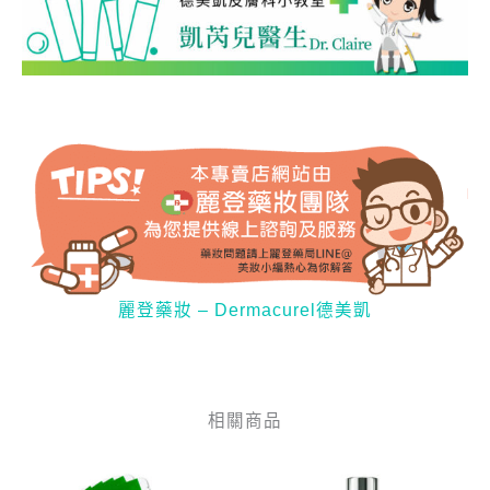
麗登藥妝 – Dermacurel德美凱
相關商品
目
原
原
目