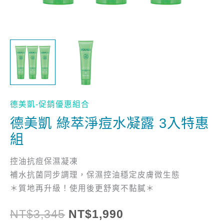
惠
組
數
量
德美凱-促銷優惠組合
德美凱 綠萃淨痘水凝露 3入特惠
組
控油抗痘保濕凝凍
補水抗菌同步調理，保濕控油穩定皮膚微生態
＊質地再升級！使用後更舒爽不黏膩＊
NT$
3,345
NT$
1,990