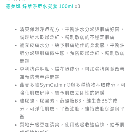
德美凱 綠萃淨痘水凝露 100ml
x3
清爽保濕淨痘配方，平衡油水分泌與肌膚好菌，
調理經常乾燥泛紅、粉刺敏弱的不穩定肌膚
補充皮膚水分，給予肌膚絕佳的柔潤感，平衡油
脂分泌與肌膚微生態，預防乾燥泛紅、粉刺敏弱
問題
專利抗痘胜肽、繖花醇成分，可加強抗菌並改善
兼預防青春痘問題
燕麥多酚SymCalmin®與多種植物萃取成分，可
強化肌膚屏障、給予肌膚立即性的舒緩
玻尿酸、尿囊素、菸醯胺B3、維生素B5等成
分，可淨化肌膚、平衡油脂，維持皮脂保濕與平
衡
質地升級更加清爽，使用後吸收速度快，給予肌