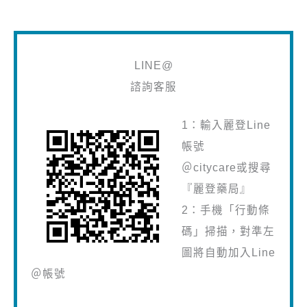
LINE@
諮詢客服
1：輸入麗登Line
帳號
＠citycare或搜尋
『麗登藥局』
2：手機「行動條
碼」掃描，對準左
圖將自動加入Line
＠帳號