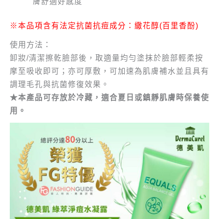
膚舒適好感度
※本品項含有法定抗菌抗痘成分：繖花醇(百里香酚)
使用方法：
卸妝/清潔擦乾臉部後，取適量均勻塗抹於臉部輕柔按
摩至吸收即可；亦可厚敷，可加速為肌膚補水並且具有
調理毛孔與抗菌修復效果。
★本產品可存放於冷藏，適合夏日或鎮靜肌膚時保養使
用。