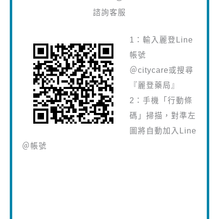
諮詢客服
1：輸入麗登Line
帳號
＠citycare或搜尋
『麗登藥局』
2：手機「行動條
碼」掃描，對準左
圖將自動加入Line
＠帳號
營業服務時間
平日上班時間