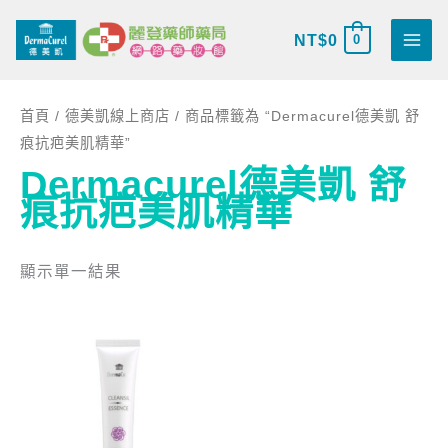
跳
搜
至
NT$
0
0
尋
主
關
要
鍵
首頁
/
德美凱線上商店
/ 商品標籤為 “Dermacurel德美凱 舒
內
字
痕抗疤美肌精華”
容
:
Dermacurel德美凱 舒
痕抗疤美肌精華
顯示單一結果
目
原
前
始
價
價
格：
格：
NT$980。
NT$1,135。