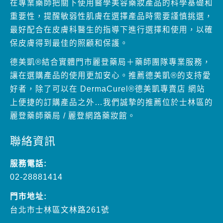
保皮膚得到最佳的照顧和保護。
德美凱®結合實體門市麗登藥局＋藥師團隊專業服務，
讓在選購產品的使用更加安心。推薦德美凱®的支持愛
好者，除了可以在 DermaCurel®德美凱專賣店 網站
上便捷的訂購產品之外…我們誠摯的推薦位於士林區的
麗登藥師藥局 / 麗登網路藥妝館。
聯絡資訊
服務電話:
02-28881414
門市地址:
台北市士林區文林路261號
交通資訊
捷運淡水線近士林捷運站2號出口
2號出口往士林夜市走約步行5分鐘