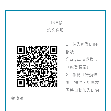
LINE@
諮詢客服
1：輸入麗登Line
帳號
＠citycare或搜尋
『麗登藥局』
2：手機「行動條
碼」掃描，對準左
圖將自動加入Line
＠帳號