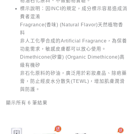
物油石化原料、不做動物實驗。
標示說明：因INCI的規定，成分標示容易造成消
費者混淆
Fragrance(香味) (Natural Flavor)天然植物香
料
非人工化學合成的Artificial Fragrance，為保養
功能需求，敏感皮膚都可以放心使用。
Dimethicone(矽靈) (Organic Dimethicone)高
級有機矽
非石化原料的矽油，廣泛用於彩妝產品、除疤藥
膏，防止經皮水分散失(TEWL)，增加肌膚潤滑
與防護。
顯示所有 6 筆結果
原
目
原
目
始
前
始
前