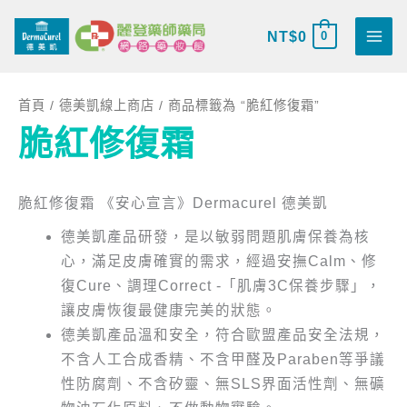
跳
搜
至
NT$
0
0
尋
主
關
要
鍵
首頁
/
德美凱線上商店
/ 商品標籤為 “脆紅修復霜”
內
字
脆紅修復霜
容
:
脆紅修復霜 《安心宣言》Dermacurel 德美凱
德美凱產品研發，是以敏弱問題肌膚保養為核
心，滿足皮膚確實的需求，經過安撫Calm、修
復Cure、調理Correct -「肌膚3C保養步驟」，
讓皮膚恢復最健康完美的狀態。
德美凱產品溫和安全，符合歐盟產品安全法規，
不含人工合成香精、不含甲醛及Paraben等爭議
性防腐劑、不含矽靈、無SLS界面活性劑、無礦