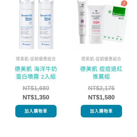
始
前
始
前
價
價
價
價
格：
格：
格：
格：
NT$1,680。
NT$1,350。
NT$2,1
NT$1,5
德美凱-促銷優惠組合
德美凱-促銷優惠組合
德美凱 海洋牛奶
德美凱 痘痘退紅
蛋白噴霧 2入組
推薦組
NT$
1,680
NT$
2,175
NT$
1,350
NT$
1,580
加入購物車
加入購物車
原
目
原
目