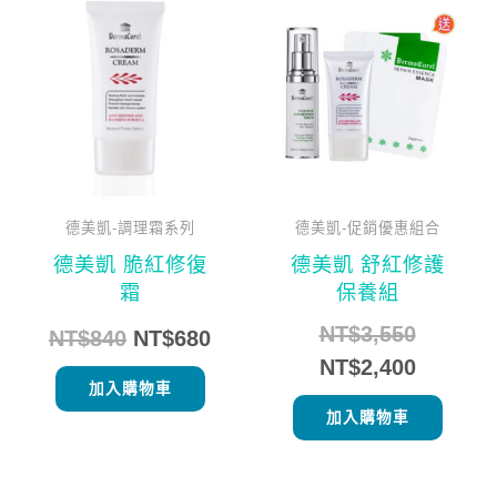
始
前
始
前
價
價
價
價
格：
格：
格：
格：
NT$840。
NT$680。
NT$3,5
NT$2,4
德美凱-調理霜系列
德美凱-促銷優惠組合
德美凱 脆紅修復
德美凱 舒紅修護
霜
保養組
NT$
3,550
NT$
840
NT$
680
NT$
2,400
加入購物車
加入購物車