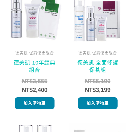
價
價
價
價
格：
格：
格：
格：
NT$3,555。
NT$2,400。
NT$5,1
NT$3,1
德美凱-促銷優惠組合
德美凱-促銷優惠組合
德美凱 10年經典
德美凱 全面修護
組合
保養組
NT$
3,555
NT$
5,190
NT$
2,400
NT$
3,199
加入購物車
加入購物車
原
目
原
目