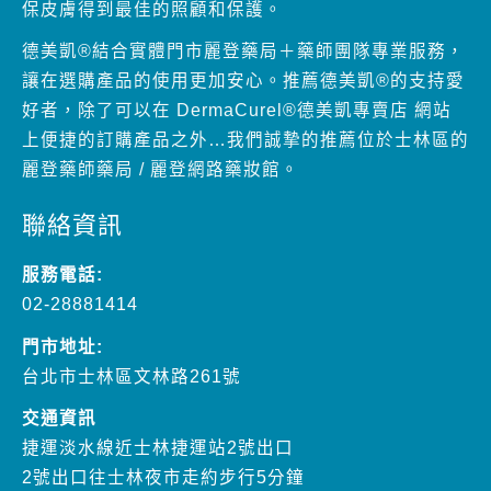
保皮膚得到最佳的照顧和保護。
德美凱®結合實體門市麗登藥局＋藥師團隊專業服務，
讓在選購產品的使用更加安心。推薦德美凱®的支持愛
好者，除了可以在 DermaCurel®德美凱專賣店 網站
上便捷的訂購產品之外…我們誠摯的推薦位於士林區的
麗登藥師藥局 / 麗登網路藥妝館。
聯絡資訊
服務電話:
02-28881414
門市地址:
台北市士林區文林路261號
交通資訊
捷運淡水線近士林捷運站2號出口
2號出口往士林夜市走約步行5分鐘