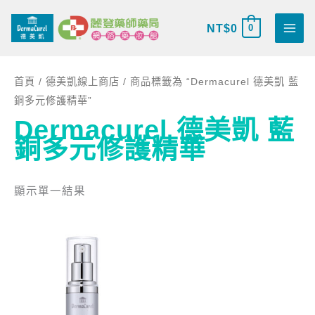
跳
搜
至
NT$
0
0
尋
主
關
要
鍵
首頁
/
德美凱線上商店
/ 商品標籤為 “Dermacurel 德美凱 藍
內
字
銅多元修護精華”
容
:
Dermacurel 德美凱 藍
銅多元修護精華
顯示單一結果
原
目
始
前
價
價
格：
格：
NT$2,310。
NT$1,960。