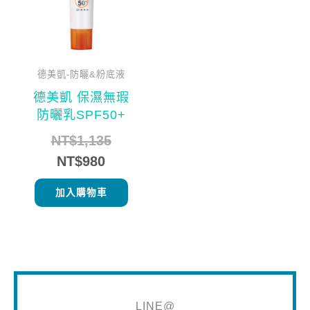
德美凱-防曬&粉底液
德美凱 保濕無瑕
防曬乳SPF50+
NT$
1,135
NT$
980
加入購物車
LINE@