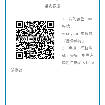
諮詢客服
1：輸入麗登Line
帳號
＠citycare或搜尋
『麗登藥局』
2：手機「行動條
碼」掃描，對準左
圖將自動加入Line
＠帳號