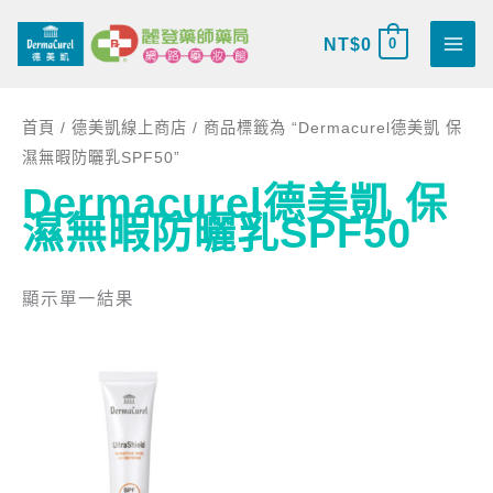
跳
搜
至
NT$
0
0
尋
主
關
要
鍵
首頁
/
德美凱線上商店
/ 商品標籤為 “Dermacurel德美凱 保
內
字
濕無暇防曬乳SPF50”
容
:
Dermacurel德美凱 保
濕無暇防曬乳SPF50
顯示單一結果
目
原
前
始
價
價
格：
格：
NT$980。
NT$1,135。