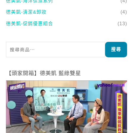
德美凱-海洋保濕系列
(4)
德美凱-清潔&卸妝
(4)
德美凱-促銷優惠組合
(13)
搜尋
【頭家開箱】德美凱 藍綠雙星