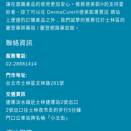
讓在選購產品的使用更加安心。推薦德美凱®的支持愛
好者，除了可以在 DermaCurel®德美凱專賣店 網站
上便捷的訂購產品之外…我們誠摯的推薦位於士林區的
麗登藥師藥局 / 麗登網路藥妝館。
聯絡資訊
服務電話:
02-28881414
門市地址:
台北市士林區文林路261號
交通資訊
捷運淡水線近士林捷運站2號出口
2號出口往士林夜市走約步行5分鐘
門口公車站牌名稱「小北街」