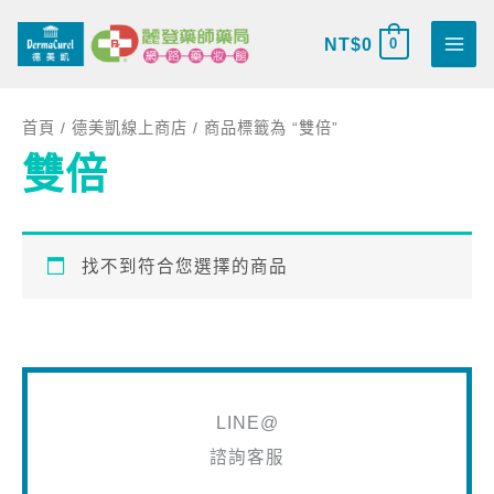
跳
搜
至
NT$
0
0
尋
主
關
要
鍵
首頁
/
德美凱線上商店
/ 商品標籤為 “雙倍”
內
字
雙倍
容
:
找不到符合您選擇的商品
LINE@
諮詢客服