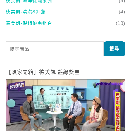
德美凱-海洋保濕系列
(4)
德美凱-清潔&卸妝
(4)
德美凱-促銷優惠組合
(13)
搜尋
【頭家開箱】德美凱 藍綠雙星