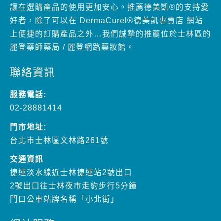
讓在選購產品的使用更加安心。推薦德美凱®的支持愛
好者，除了可以在 DermaCurel®德美凱專賣店 網站
上便捷的訂購產品之外…我們誠摯的推薦位於士林區的
麗登藥師藥局 / 麗登網路藥妝館。
聯絡資訊
服務電話:
02-28881414
門市地址:
台北市士林區文林路261號
交通資訊
捷運淡水線近士林捷運站2號出口
2號出口往士林夜市走約步行5分鐘
門口公車站牌名稱「小北街」