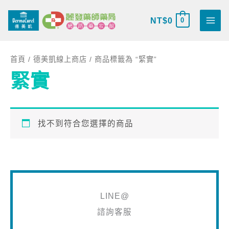
跳
搜
至
NT$
0
0
尋
主
關
要
鍵
首頁
/
德美凱線上商店
/ 商品標籤為 “緊實”
內
字
緊實
容
:
找不到符合您選擇的商品
LINE@
諮詢客服