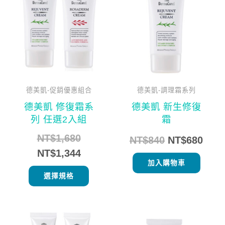
價
價
價
價
品
格：
格：
格：
格：
有
NT$1,680。
NT$1,344。
NT$840。
NT$
多
種
款
式。
可
德美凱-促銷優惠組合
德美凱-調理霜系列
在
德美凱 修復霜系
德美凱 新生修復
產
列 任選2入組
霜
品
NT$
1,680
NT$
840
NT$
680
頁
NT$
1,344
面
加入購物車
選
選擇規格
擇
選
原
目
原
目
項
此