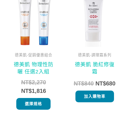
始
前
始
前
產
價
價
價
價
品
格：
格：
格：
格：
有
NT$2,270。
NT$1,816。
NT$840。
NT$
多
種
款
式。
可
德美凱-促銷優惠組合
德美凱-調理霜系列
在
德美凱 物理性防
德美凱 脆紅修復
產
曬 任選2入組
霜
品
NT$
2,270
NT$
840
NT$
680
頁
NT$
1,816
面
加入購物車
選
選擇規格
擇
選
項