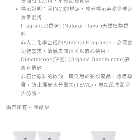
物油石化原料、不做動物實驗。
標示說明：因INCI的規定，成分標示容易造成消
費者混淆
Fragrance(香味) (Natural Flavor)天然植物香
料
非人工化學合成的Artificial Fragrance，為保養
功能需求，敏感皮膚都可以放心使用。
Dimethicone(矽靈) (Organic Dimethicone)高
級有機矽
非石化原料的矽油，廣泛用於彩妝產品、除疤藥
膏，防止經皮水分散失(TEWL)，增加肌膚潤滑
與防護。
顯示所有 4 筆結果
原
目
原
目
此
始
前
始
前
產