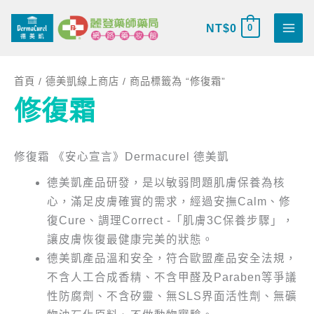
跳
搜
至
NT$
0
0
尋
主
關
要
鍵
首頁
/
德美凱線上商店
/ 商品標籤為 “修復霜”
內
字
修復霜
容
:
修復霜 《安心宣言》Dermacurel 德美凱
德美凱產品研發，是以敏弱問題肌膚保養為核
心，滿足皮膚確實的需求，經過安撫Calm、修
復Cure、調理Correct -「肌膚3C保養步驟」，
讓皮膚恢復最健康完美的狀態。
德美凱產品溫和安全，符合歐盟產品安全法規，
不含人工合成香精、不含甲醛及Paraben等爭議
性防腐劑、不含矽靈、無SLS界面活性劑、無礦