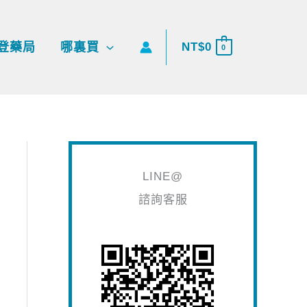
搜
尋
登藥局
哪裏買
NT$
0
0
關
鍵
字
:
LINE@
諮詢客服