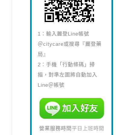
1：輸入麗登Line帳號
＠citycare或搜尋『麗登藥
局』
2：手機「行動條碼」掃
描，對準左圖將自動加入
Line＠帳號
營業服務時間
平日上班時間