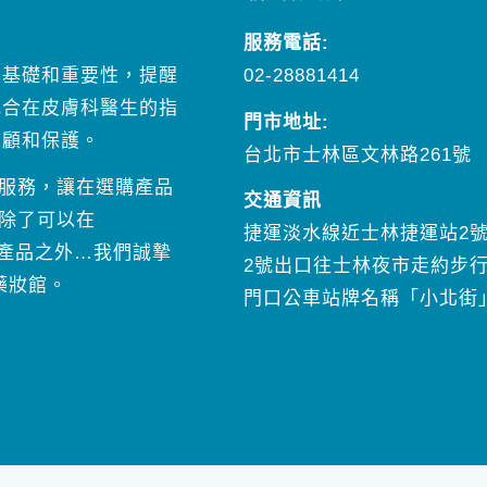
服務電話:
02-28881414
學基礎和重要性，提醒
配合在皮膚科醫生的指
門市地址:
照顧和保護。
台北市士林區文林路261號
服務，讓在選購產品
交通資訊
除了可以在
捷運淡水線近士林捷運站2
訂購產品之外…我們誠摯
2號出口往士林夜市走約步行
藥妝館。
門口公車站牌名稱「小北街