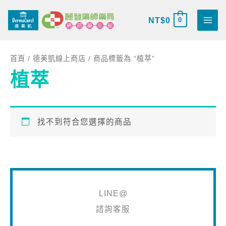
跳
搜
至
NT$
0
0
尋
主
關
要
鍵
首頁
/
德美凱線上商店
/ 商品標籤為 “植萃”
內
字
植萃
容
:
找不到符合您選擇的商品
LINE@
諮詢客服