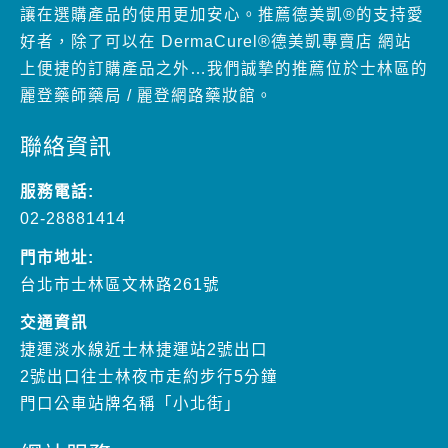
讓在選購產品的使用更加安心。推薦德美凱®的支持愛
好者，除了可以在 DermaCurel®德美凱專賣店 網站
上便捷的訂購產品之外…我們誠摯的推薦位於士林區的
麗登藥師藥局 / 麗登網路藥妝館。
聯絡資訊
服務電話:
02-28881414
門市地址:
台北市士林區文林路261號
交通資訊
捷運淡水線近士林捷運站2號出口
2號出口往士林夜市走約步行5分鐘
門口公車站牌名稱「小北街」