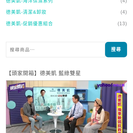
德美凱-海洋保濕系列
(4)
德美凱-清潔&卸妝
(4)
德美凱-促銷優惠組合
(13)
搜尋
【頭家開箱】德美凱 藍綠雙星